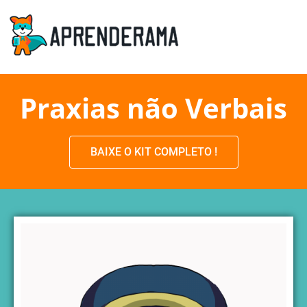
Praxias não Verbais
BAIXE O KIT COMPLETO !